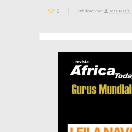
0
Publicado por
José María 