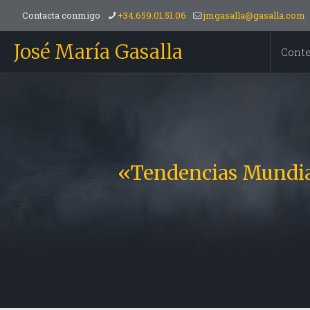
Contacta conmigo
+34.659.01.51.06
jmgasalla@gasalla.com
José María Gasalla
Cont
«Tendencias Mundial