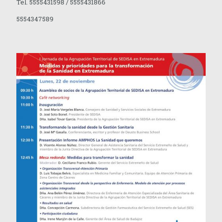
Tel. 5555431598 / 5555431866
5554347589