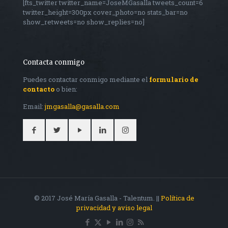
[fts_twitter twitter_name=JoseMGasalla tweets_count=6
twitter_height=300px cover_photo=no stats_bar=no
show_retweets=no show_replies=no]
Contacta conmigo
Puedes contactar conmigo mediante el
formulario de
contacto
o bien:
Email:
jmgasalla@gasalla.com
© 2017 José María Gasalla - Talentum. ||
Política de
privacidad y aviso legal