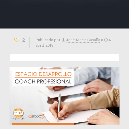
2
Publicado por
José María Gasalla
a
4
abril, 2018