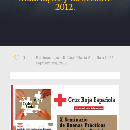
2012.
0
Publicado por
José María Gasalla
a
25
septiembre, 2012