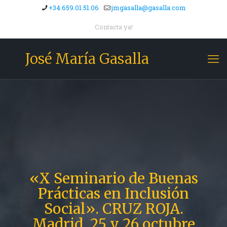
+34.659.01.51.06
jmgasalla@gasalla.com
Contacta ya!
José María Gasalla
«X Seminario de Buenas
Prácticas en Inclusión
Social». CRUZ ROJA.
Madrid, 25 y 26 octubre