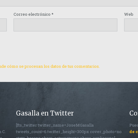
Correo electrónico
*
Web
de cómo se procesan los datos de tus comentarios.
Gasalla en Twitter
Co
[fts_twitter twitter_name=JoseMGasalla
Pued
n C.
tweets_count=6 twitter_height=300px cover_photo=no
de 