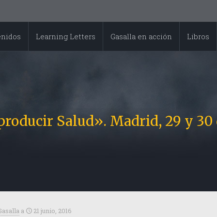
enidos
Learning Letters
Gasalla en acción
Libros
producir Salud». Madrid, 29 y 30 
Gasalla
a
21 junio, 2016