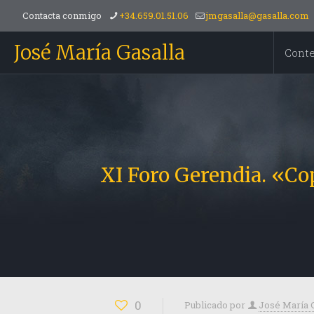
Contacta conmigo
+34.659.01.51.06
jmgasalla@gasalla.com
José María Gasalla
Cont
XI Foro Gerendia. «Co
0
Publicado por
José María 