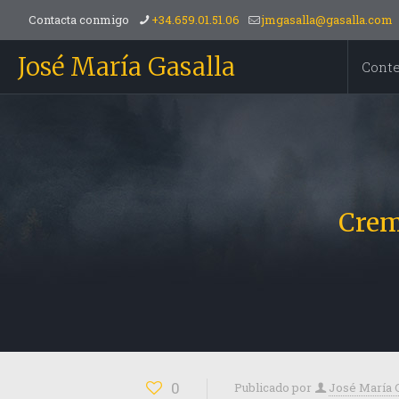
Contacta conmigo
+34.659.01.51.06
jmgasalla@gasalla.com
José María Gasalla
Cont
Crem
0
Publicado por
José María 