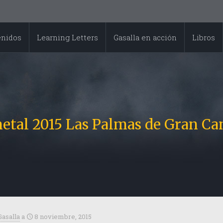
enidos
Learning Letters
Gasalla en acción
Libros
etal 2015 Las Palmas de Gran Can
Gasalla
a
8 noviembre, 2015