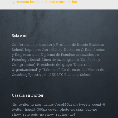
se procesan los datos de tus comentarios.
Sobre mí
Conferenciante, escritor y Profesor de Deusto Business
School. Ingeniero Aeronáutico, Doctor en C. Enonómicas
y Empresariales. Diploma de Estudios avanzados en
Psicología Social. Línea de investigacion “Confianza y
Compromiso”, Presidente del grupo “Desarrollo
Organizacional” y “Talentum”. Co-director del Máster de
Coaching Ejecutivo en DEUSTO Business School.
Gasalla en Twitter
[fts_twitter twitter_name=JoseMGasalla tweets_count=6
twitter_height=300px cover_photo=no stats_bar=no
show_retweets=no show_replies=no]