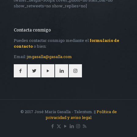
twitter_height=300px cover_photo=no stats_bar=no
show_retweets=no show_replies=no]
Contacta conmigo
Puedes contactar conmigo mediante el
formulario de
contacto
o bien:
Email:
jmgasalla@gasalla.com
© 2017 José María Gasalla - Talentum. ||
Política de
privacidad y aviso legal