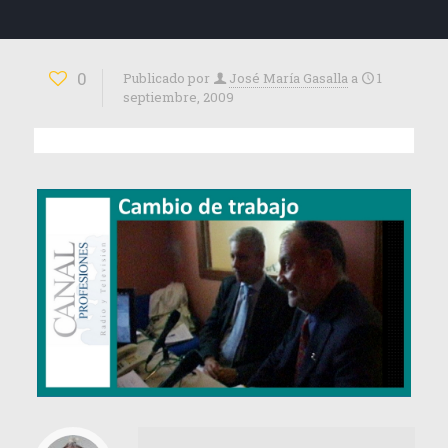
0
Publicado por
José María Gasalla
a
1
septiembre, 2009