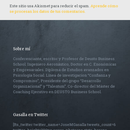
Este sitio usa Akismet para reducir el spam.
Aprende cómo
se procesan los datos de tus comentarios.
Sobre mí
Conferenciante, escritor y Profesor de Deusto Business
School. Ingeniero Aeronáutico, Doctor en C. Enonómicas
y Empresariales. Diploma de Estudios avanzados en
Psicología Social. Línea de investigacion “Confianza y
Compromiso”, Presidente del grupo “Desarrollo
Organizacional” y “Talentum”. Co-director del Máster de
Coaching Ejecutivo en DEUSTO Business School.
Gasalla en Twitter
[fts_twitter twitter_name=JoseMGasalla tweets_count=6