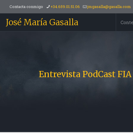
Contacta conmigo
+34.659.01.51.06
jmgasalla@gasalla.com
José María Gasalla
Cont
Entrevista PodCast FIA 