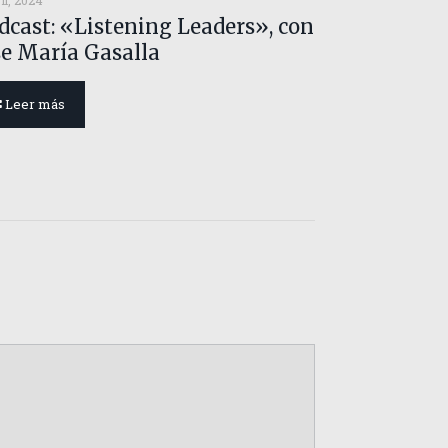
il, 2024
dcast: «Listening Leaders», con
se María Gasalla
Leer más