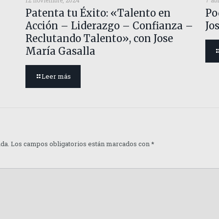
12 noviembre, 2024
7 abr
Patenta tu Éxito: «Talento en
Po
Acción – Liderazgo – Confianza –
Jo
Reclutando Talento», con Jose
María Gasalla
Leer más
ada.
Los campos obligatorios están marcados con
*