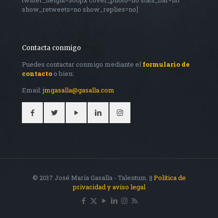
twitter_height=300px cover_photo=no stats_bar=no
show_retweets=no show_replies=no]
Contacta conmigo
Puedes contactar conmigo mediante el
formulario de
contacto
o bien:
Email:
jmgasalla@gasalla.com
© 2017 José María Gasalla - Talentum. ||
Política de
privacidad y aviso legal