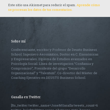
Este sitio usa Akismet para reducir el spam.
Aprende cómo
se procesan los datos de tus comentarios.
Sobre mí
Conferenciante, escritor y Profesor de Deusto Business
School. Ingeniero Aeronáutico, Doctor en C. Enonómicas
y Empresariales. Diploma de Estudios avanzados en
Psicología Social. Línea de investigacion “Confianza y
Compromiso”, Presidente del grupo “Desarrollo
Organizacional” y “Talentum”. Co-director del Máster de
Coaching Ejecutivo en DEUSTO Business School.
Gasalla en Twitter
[fts_twitter twitter_name=JoseMGasalla tweets_count=6