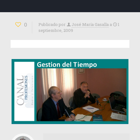
0
Publicado por
José María Gasalla
a
1
septiembre, 2009