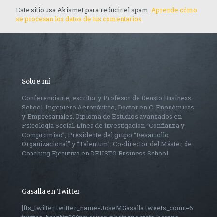
Este sitio usa Akismet para reducir el spam.
Aprende cómo
se procesan los datos de tus comentarios.
Sobre mí
Conferenciante, escritor y Profesor de Deusto Business
School. Ingeniero Aeronáutico, Doctor en C. Enonómicas
y Empresariales. Diploma de Estudios avanzados en
Psicología Social. Línea de investigacion “Confianza y
Compromiso”, Presidente del grupo “Desarrollo
Organizacional” y “Talentum”. Co-director del Máster de
Coaching Ejecutivo en DEUSTO Business School.
Gasalla en Twitter
[fts_twitter twitter_name=JoseMGasalla tweets_count=6