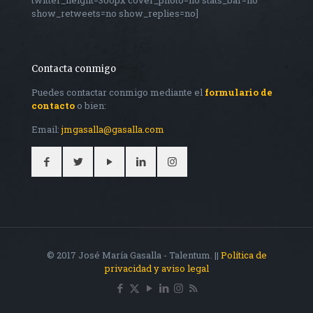
twitter_height=300px cover_photo=no stats_bar=no
show_retweets=no show_replies=no]
Contacta conmigo
Puedes contactar conmigo mediante el
formulario de
contacto
o bien:
Email:
jmgasalla@gasalla.com
© 2017 José María Gasalla - Talentum. ||
Política de
privacidad y aviso legal