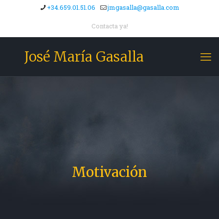
+34.659.01.51.06
jmgasalla@gasalla.com
Contacta ya!
José María Gasalla
Motivación