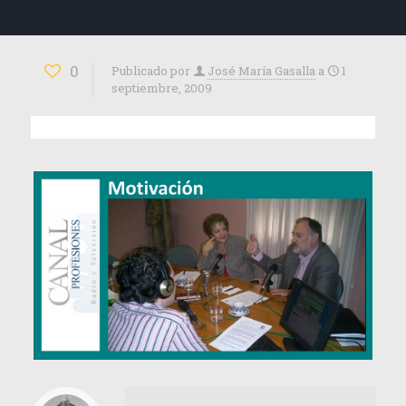
0
Publicado por
José María Gasalla
a
1
septiembre, 2009