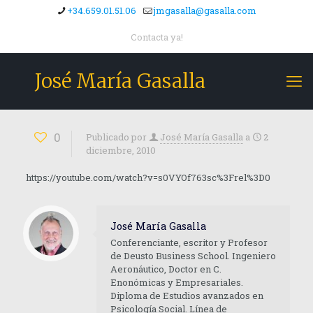
+34.659.01.51.06
jmgasalla@gasalla.com
Contacta ya!
José María Gasalla
0
Publicado por
José María Gasalla
a
2
diciembre, 2010
https://youtube.com/watch?v=s0VYOf763sc%3Frel%3D0
José María Gasalla
Conferenciante, escritor y Profesor
de Deusto Business School. Ingeniero
Aeronáutico, Doctor en C.
Enonómicas y Empresariales.
Diploma de Estudios avanzados en
Psicología Social. Línea de