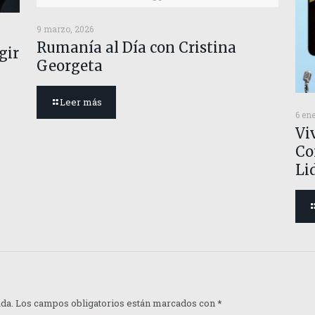
9 marzo, 2026
Rumanía al Día con Cristina
gir
Georgeta
Leer más
6 en
Viv
Co
Li
ada.
Los campos obligatorios están marcados con
*