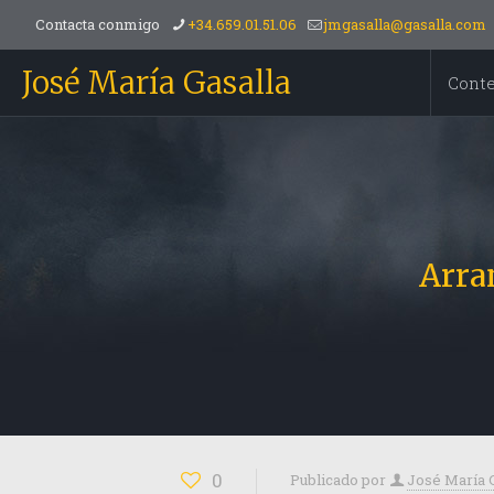
Contacta conmigo
+34.659.01.51.06
jmgasalla@gasalla.com
José María Gasalla
Cont
Arra
0
Publicado por
José María 