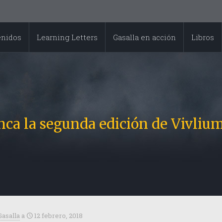
enidos
Learning Letters
Gasalla en acción
Libros
nca la segunda edición de Vivlium
Gasalla
a
12 febrero, 2018