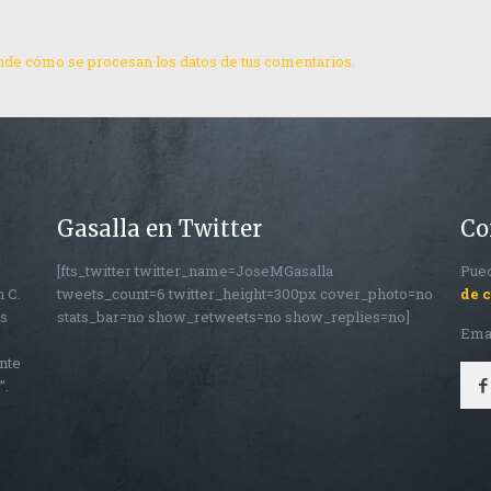
de cómo se procesan los datos de tus comentarios.
Gasalla en Twitter
Co
[fts_twitter twitter_name=JoseMGasalla
Pued
n C.
tweets_count=6 twitter_height=300px cover_photo=no
de 
os
stats_bar=no show_retweets=no show_replies=no]
Ema
nte
”.