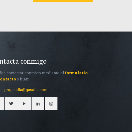
ntacta conmigo
es contactar conmigo mediante el
formulario
contacto
o bien:
il:
jmgasalla@gasalla.com