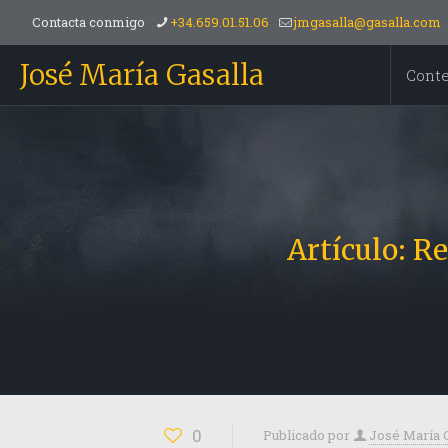
Contacta conmigo
+34.659.01.51.06
jmgasalla@gasalla.com
José María Gasalla
Cont
Artículo: R
0
Publicado por
José María 