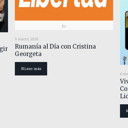
Sc
9 marzo, 2026
Rumanía al Día con Cristina
gir
Georgeta
Leer más
6 en
Viv
Co
Li