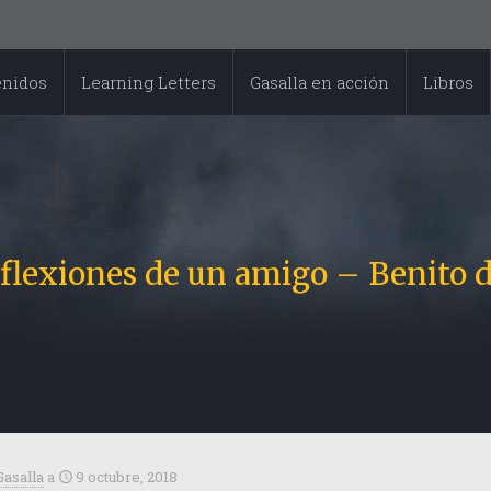
enidos
Learning Letters
Gasalla en acción
Libros
eflexiones de un amigo – Benito 
Gasalla
a
9 octubre, 2018