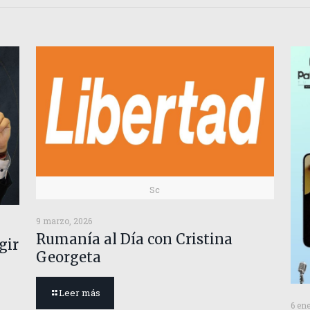
Sc
9 marzo, 2026
Rumanía al Día con Cristina
gir
Georgeta
Leer más
6 en