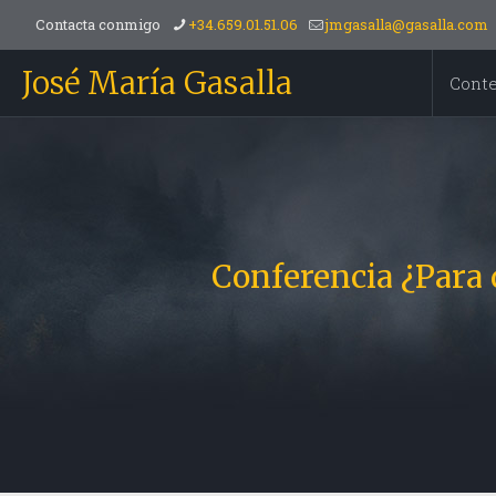
Contacta conmigo
+34.659.01.51.06
jmgasalla@gasalla.com
José María Gasalla
Cont
Conferencia ¿Para 