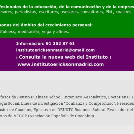
ofesor de Deusto Business School. Ingeniero Aeronáutico, Doctor en C.
gía Social. Línea de investigacion “Confianza y Compromiso”, Presiden
áster de Coaching Ejecutivo en DEUSTO Business School. Evaluador del
tivos de AECOP (Asociación Española de Coaching).