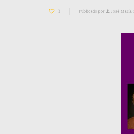
0
Publicado por
José María 