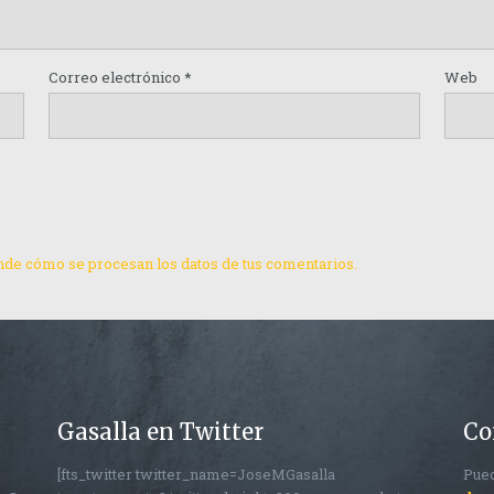
Correo electrónico
*
Web
de cómo se procesan los datos de tus comentarios.
Gasalla en Twitter
Co
[fts_twitter twitter_name=JoseMGasalla
Pued