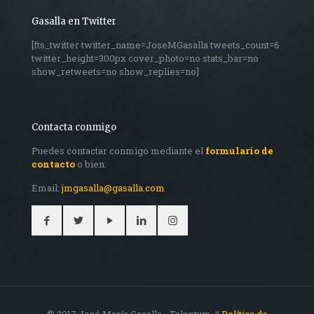
Gasalla en Twitter
[fts_twitter twitter_name=JoseMGasalla tweets_count=6
twitter_height=300px cover_photo=no stats_bar=no
show_retweets=no show_replies=no]
Contacta conmigo
Puedes contactar conmigo mediante el
formulario de
contacto
o bien:
Email:
jmgasalla@gasalla.com