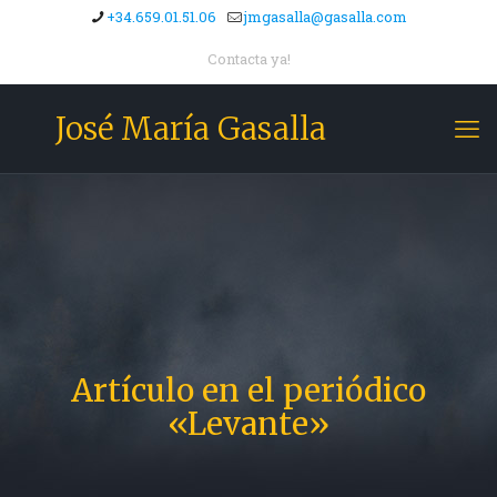
+34.659.01.51.06
jmgasalla@gasalla.com
Contacta ya!
José María Gasalla
Artículo en el periódico
«Levante»