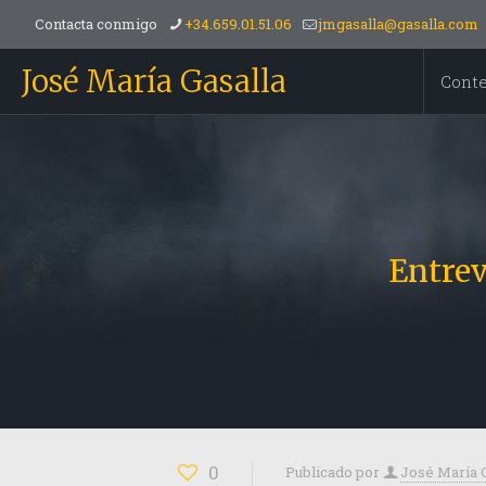
Contacta conmigo
+34.659.01.51.06
jmgasalla@gasalla.com
José María Gasalla
Cont
Entre
0
Publicado por
José María 