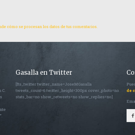
de cómo se procesan los datos de tus comentarios.
Gasalla en Twitter
Co
[fts_twitter twitter_name=JoseMGasalla
Pued
n C.
tweets_count=6 twitter_height=300px cover_photo=no
de 
os
stats_bar=no show_retweets=no show_replies=no]
Ema
nte
”.