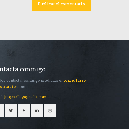
ntacta conmigo
es contactar conmigo mediante el
formulario
contacto
o bien:
il:
jmgasalla@gasalla.com