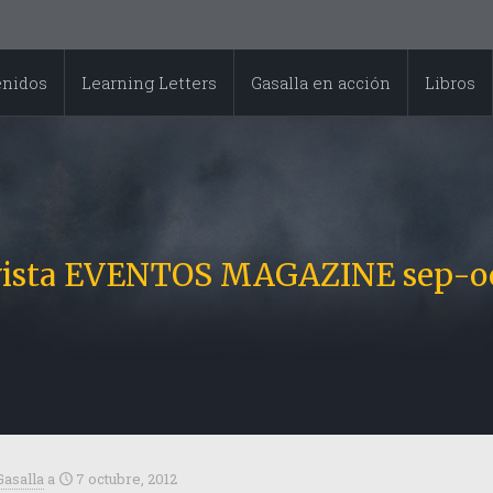
enidos
Learning Letters
Gasalla en acción
Libros
vista EVENTOS MAGAZINE sep-oc
Gasalla
a
7 octubre, 2012