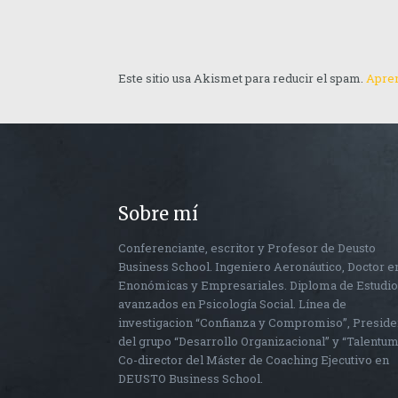
Este sitio usa Akismet para reducir el spam.
Apren
Sobre mí
Conferenciante, escritor y Profesor de Deusto
Business School. Ingeniero Aeronáutico, Doctor e
Enonómicas y Empresariales. Diploma de Estudi
avanzados en Psicología Social. Línea de
investigacion “Confianza y Compromiso”, Preside
del grupo “Desarrollo Organizacional” y “Talentum
Co-director del Máster de Coaching Ejecutivo en
DEUSTO Business School.