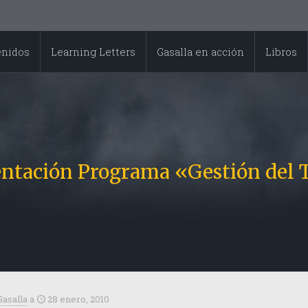
enidos
Learning Letters
Gasalla en acción
Libros
ntación Programa «Gestión del 
Gasalla
a
28 enero, 2010