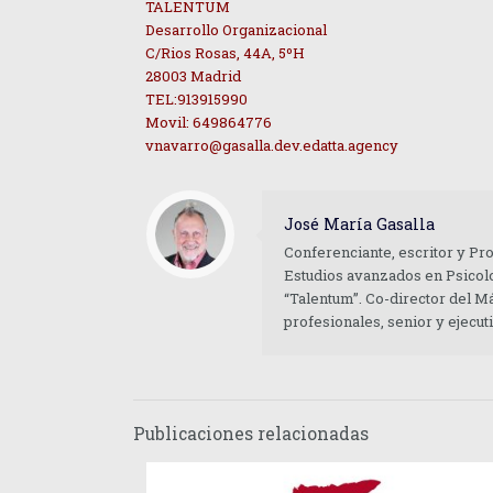
TALENTUM
Desarrollo Organizacional
C/Rios Rosas, 44A, 5ºH
28003 Madrid
TEL:913915990
Movil: 649864776
vnavarro@gasalla.dev.edatta.agency
José María Gasalla
Conferenciante, escritor y Pr
Estudios avanzados en Psicolo
“Talentum”. Co-director del M
profesionales, senior y ejecu
Publicaciones relacionadas