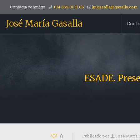
Contacta conmigo
+34.659.01.51.06
jmgasalla@gasalla.com
José María Gasalla
Cont
ESADE. Prese
0
Publicado por
José María 