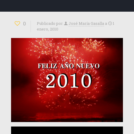
0
Publicado por
José María Gasalla
a
1
enero, 2010