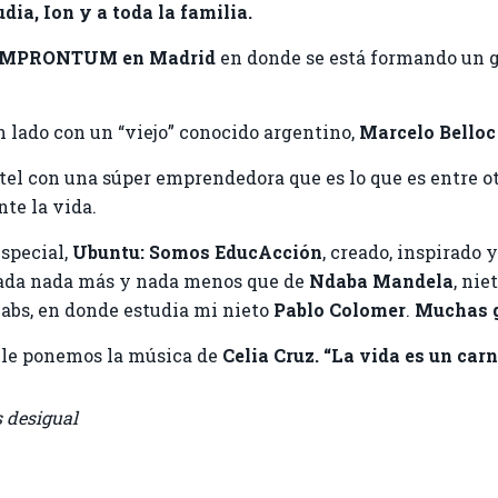
dia, Ion y a toda la familia.
IMPRONTUM en Madrid
en donde se está formando un g
 lado con un “viejo” conocido argentino,
Marcelo Bello
tel con una súper emprendedora que es lo que es entre o
nte la vida.
special,
Ubuntu: Somos
EducAcción
, creado, inspirado 
ñada nada más y nada menos que de
Ndaba Mandela
, nie
labs, en donde estudia mi nieto
Pablo Colomer
.
Muchas g
 le ponemos la música de
Celia Cruz. “La vida es un carn
s desigual