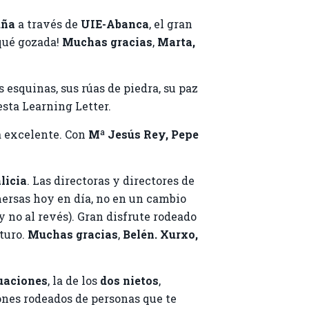
uña
a través de
UIE-
Abanca
, el gran
¡qué gozada!
Muchas gracias
,
Marta,
esquinas, sus rúas de piedra, su paz
esta Learning Letter.
 excelente. Con
Mª
Jesús Rey, Pepe
licia
. Las directoras y directores de
mersas hoy en día, no en un cambio
no al revés). Gran disfrute rodeado
turo.
Muchas gracias
,
Belén. Xurxo,
uaciones
, la de los
dos nietos
,
ones rodeados de personas que te