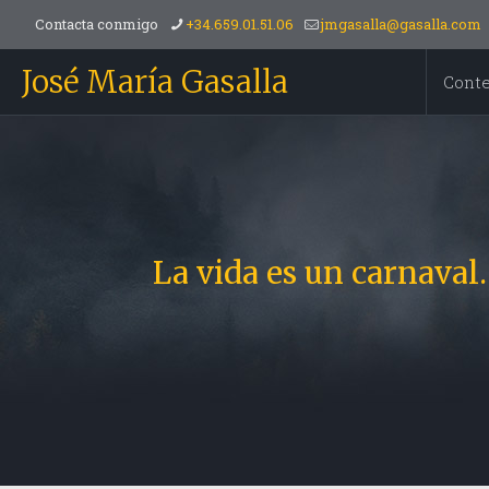
Contacta conmigo
+34.659.01.51.06
jmgasalla@gasalla.com
José María Gasalla
Cont
La vida es un carnaval