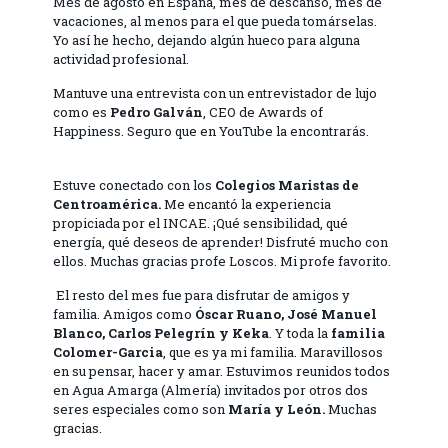
Mes de agosto en España, mes de descanso, mes de
vacaciones, al menos para el que pueda tomárselas.
Yo así he hecho, dejando algún hueco para alguna
actividad profesional.
Mantuve una entrevista con un entrevistador de lujo
como es
Pedro Galván
, CEO de Awards of
Happiness. Seguro que en YouTube la encontrarás.
Estuve conectado con los
Colegios Maristas de
Centroamérica.
Me encantó la experiencia
propiciada por el INCAE. ¡Qué sensibilidad, qué
energía, qué deseos de aprender! Disfruté mucho con
ellos. Muchas gracias profe Loscos. Mi profe favorito.
El resto del mes fue para disfrutar de amigos y
familia. Amigos como
Óscar Ruano, José Manuel
Blanco, Carlos Pelegrín y Keka
. Y toda la
familia
Colomer-Garcia
, que es ya mi familia. Maravillosos
en su pensar, hacer y amar. Estuvimos reunidos todos
en Agua Amarga (Almería) invitados por otros dos
seres especiales como son
María y León.
Muchas
gracias.