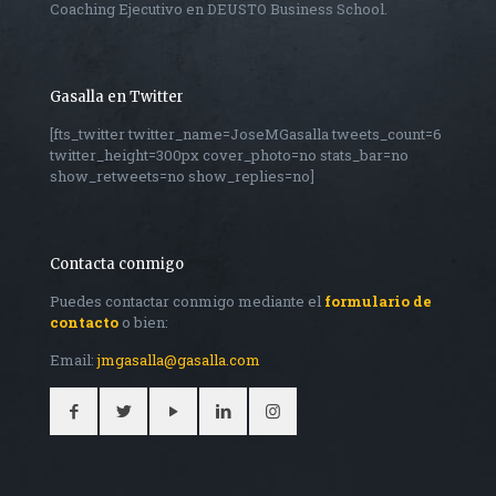
Coaching Ejecutivo en DEUSTO Business School.
Gasalla en Twitter
[fts_twitter twitter_name=JoseMGasalla tweets_count=6
twitter_height=300px cover_photo=no stats_bar=no
show_retweets=no show_replies=no]
Contacta conmigo
Puedes contactar conmigo mediante el
formulario de
contacto
o bien:
Email:
jmgasalla@gasalla.com