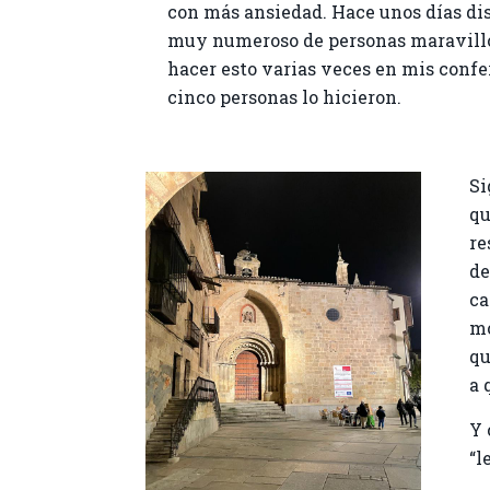
con más ansiedad. Hace unos días di
muy numeroso de personas maravillo
hacer esto varias veces en mis confe
cinco personas lo hicieron.
Si
qu
re
de
ca
mo
qu
a 
Y 
“l