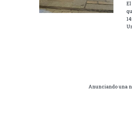
El
qu
14
Un
Anunciando una nue