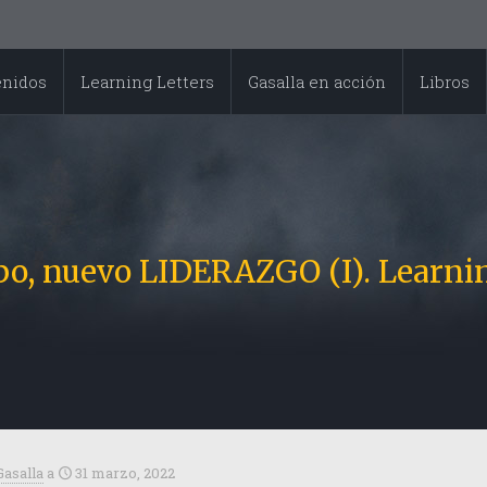
enidos
Learning Letters
Gasalla en acción
Libros
o, nuevo LIDERAZGO (I). Learnin
Gasalla
a
31 marzo, 2022