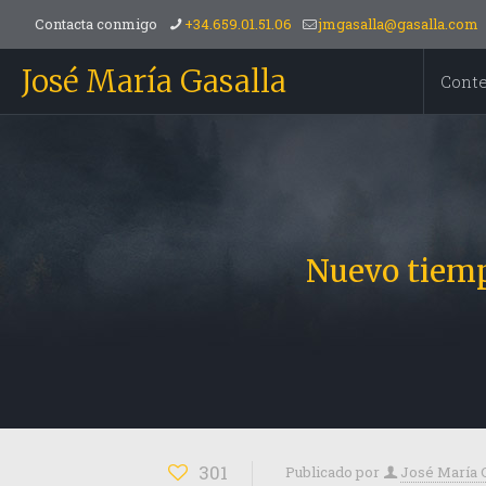
Contacta conmigo
+34.659.01.51.06
jmgasalla@gasalla.com
José María Gasalla
Cont
Nuevo tiemp
301
Publicado por
José María 