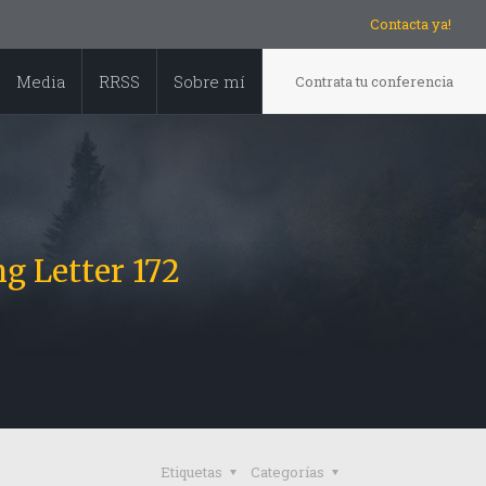
Contacta ya!
Media
RRSS
Sobre mí
Contrata tu conferencia
g Letter 172
Etiquetas
Categorías