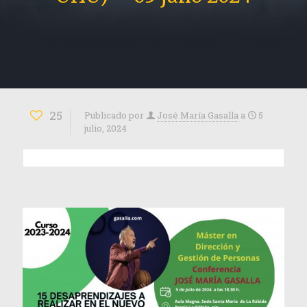
25
Publicado por
José María Gasalla
a
5
julio, 2024