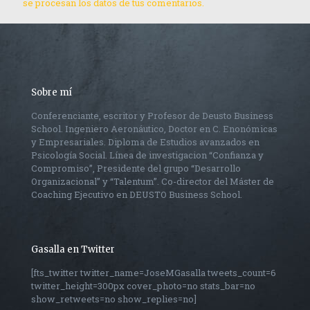
se procesan los datos de tus comentarios.
Sobre mí
Conferenciante, escritor y Profesor de Deusto Business
School. Ingeniero Aeronáutico, Doctor en C. Enonómicas
y Empresariales. Diploma de Estudios avanzados en
Psicología Social. Línea de investigacion “Confianza y
Compromiso”, Presidente del grupo “Desarrollo
Organizacional” y “Talentum”. Co-director del Máster de
Coaching Ejecutivo en DEUSTO Business School.
Gasalla en Twitter
[fts_twitter twitter_name=JoseMGasalla tweets_count=6
twitter_height=300px cover_photo=no stats_bar=no
show_retweets=no show_replies=no]