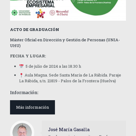
A
C
T
O D
E
G
R
ADUA
C
IÓN
Má
s
ter Ofi
c
ial en Dire
cc
ión y
G
e
s
tión de
P
er
s
ona
s
(UNIA
-
UHU)
FECHA Y LUGAR:
5 de julio de 2024 a las 18.30 h
Aula Magna. Sede Santa María de La Rábida. Paraje
La Rábida, s/n. 21819 - Palos de la Frontera (Huelva)
Información:
Más información
José María Gasalla