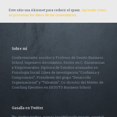
Este sitio usa Akismet para reducir el spam.
Aprende cómo
se procesan los datos de tus comentarios.
Sobre mí
Conferenciante, escritor y Profesor de Deusto Business
School. Ingeniero Aeronáutico, Doctor en C. Enonómicas
y Empresariales. Diploma de Estudios avanzados en
Psicología Social. Línea de investigacion “Confianza y
Compromiso”, Presidente del grupo “Desarrollo
Organizacional” y “Talentum”. Co-director del Máster de
Coaching Ejecutivo en DEUSTO Business School.
Gasalla en Twitter
[fts_twitter twitter_name=JoseMGasalla tweets_count=6