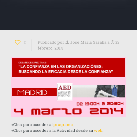
0
Publicado por
José María Gasalla
a
23
febrero, 2014
«Clic» para acceder al
programa
.
«Clic» para acceder a la Actividad desde su
web
.