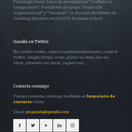
Psicología Social. Línea de investigacion “Confianza y
Compromiso”, Presidente del grupo “Desarrollo
Organizacional” y “Talentum”. Co-director del Máster de
Coaching Ejecutivo en DEUSTO Business School.
Gasalla en Twitter
[fts_twitter twitter_name=JoseMGasalla tweets_count=6
twitter_height=300px cover_photo=no stats_bar=no
show_retweets=no show_replies=no]
Contacta conmigo
Puedes contactar conmigo mediante el
formulario de
contacto
o bien:
Email:
jmgasalla@gasalla.com