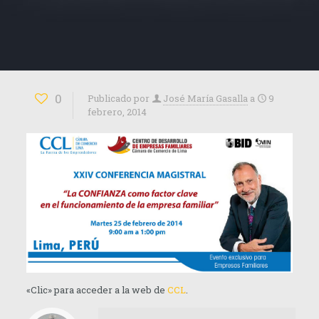
0
Publicado por
José María Gasalla
a
9
febrero, 2014
«Clic» para acceder a la web de
CCL
.