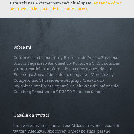
Este sitio usa Akismet para reducir el spam.
Aprende cómo
se procesan los datos de tus comentarios.
Sobre mí
Conferenciante, escritor y Profesor de Deusto Business
School. Ingeniero Aeronáutico, Doctor en C. Enonómicas
y Empresariales. Diploma de Estudios avanzados en
Psicología Social. Línea de investigacion “Confianza y
Compromiso”, Presidente del grupo “Desarrollo
Organizacional” y “Talentum”. Co-director del Máster de
Coaching Ejecutivo en DEUSTO Business School.
Gasalla en Twitter
[fts_twitter twitter_name=JoseMGasalla tweets_count=6
twitter_height=300px cover_photo=no stats_bar=no