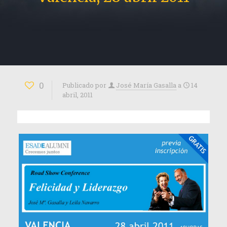
0
Publicado por
José María Gasalla
a
14
abril, 2011