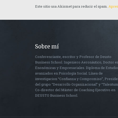
Este sitio usa Akismet para reducir el spam.
Apren
Sobre mí
Conferenciante, escritor y Profesor de Deusto
Business School. Ingeniero Aeronáutico, Doctor e
Enonómicas y Empresariales. Diploma de Estudi
avanzados en Psicología Social. Línea de
investigacion “Confianza y Compromiso”, Preside
del grupo “Desarrollo Organizacional” y “Talentum
Co-director del Máster de Coaching Ejecutivo en
DEUSTO Business School.