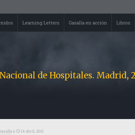
enidos
Learning Letters
Gasalla en acción
Libros
acional de Hospitales. Madrid, 2
Gasalla
a
14 abril, 2011