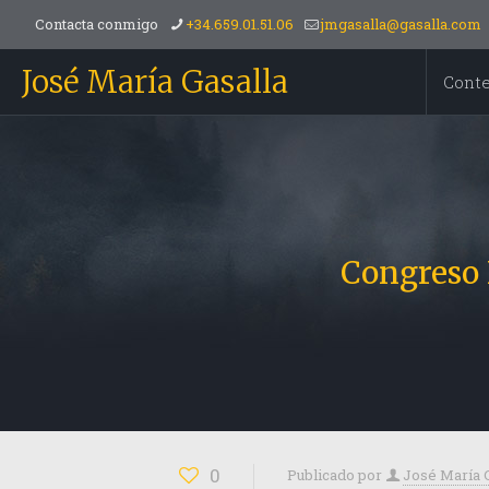
Contacta conmigo
+34.659.01.51.06
jmgasalla@gasalla.com
José María Gasalla
Cont
Congreso N
0
Publicado por
José María 