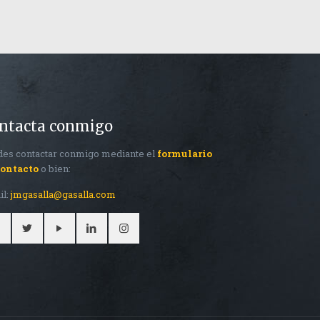
ntacta conmigo
es contactar conmigo mediante el
formulario
contacto
o bien:
il:
jmgasalla@gasalla.com