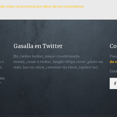
de cómo se procesan los datos de tus comentarios.
Gasalla en Twitter
Co
[fts_twitter twitter_name=JoseMGasalla
Pued
n C.
tweets_count=6 twitter_height=300px cover_photo=no
de 
os
stats_bar=no show_retweets=no show_replies=no]
Ema
nte
”.