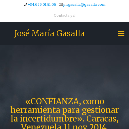
+34.659.01.51.06
jmgasalla@gasalla.com
Contacta ya!
José María Gasalla
«CONFIANZA, como
herramienta para gestionar
la incertidumbre». Caracas,
Venezuela 11 nov 2014.