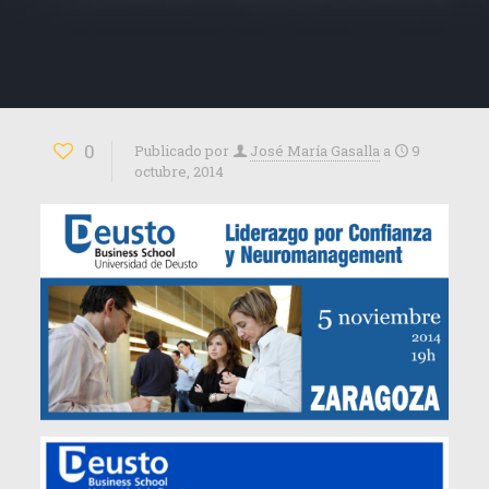
0
Publicado por
José María Gasalla
a
9
octubre, 2014