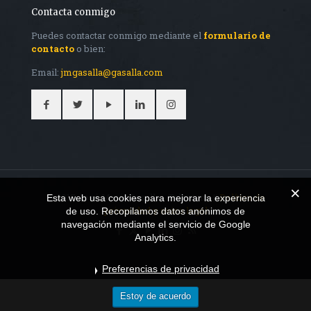
Contacta conmigo
Puedes contactar conmigo mediante el
formulario de
contacto
o bien:
Email:
jmgasalla@gasalla.com
© 2017 José María Gasalla - Talentum. ||
Política de
Esta web usa cookies para mejorar la experiencia
privacidad y aviso legal
de uso. Recopilamos datos anónimos de
navegación mediante el servicio de Google
Analytics.
Preferencias de privacidad
Estoy de acuerdo