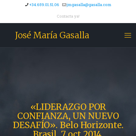
+34.659.01.51.06
jmgasalla@gasalla.com
Contacta ya!
José María Gasalla
«LIDERAZGO POR
CONFIANZA, UN NUEVO
DESAFÍO». Belo Horizonte.
Brasil, 7 oct 2014.