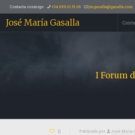
Contacta conmigo
+34.659.01.51.06
jmgasalla@gasalla.com
José María Gasalla
Cont
I Forum d
0
Publicado por
José María 