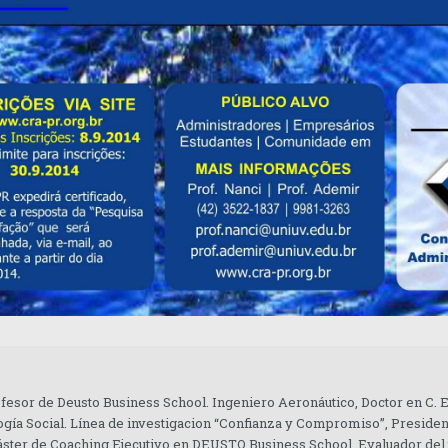
ofesor de Deusto Business School. Ingeniero Aeronáutico, Doctor en C.
gía Social. Línea de investigacion “Confianza y Compromiso”, Presiden
áster de Coaching Ejecutivo en DEUSTO Business School. Evaluador del