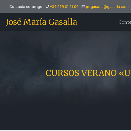
Contacta conmigo
+34.659.01.51.06
jmgasalla@gasalla.com
José María Gasalla
Cont
CURSOS VERANO «UNI