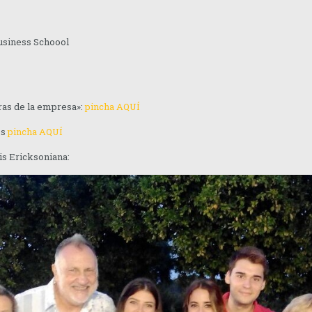
usiness Schoool
as de la empresa»:
pincha AQUÍ
os
pincha AQUÍ
is Ericksoniana: