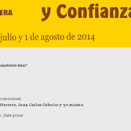
sándotelo bien?
 promocional.
s Herrero, Juan Carlos Cubeiro y yo mismo.
. ¡Date prisa!