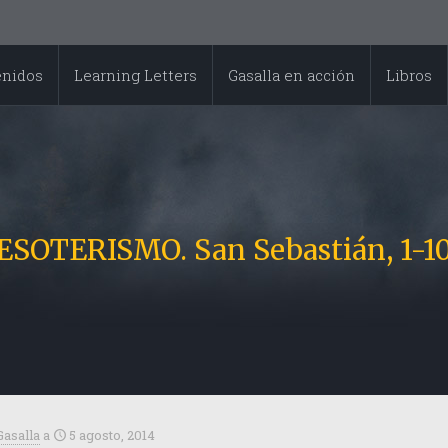
enidos
Learning Letters
Gasalla en acción
Libros
SOTERISMO. San Sebastián, 1-10 
Gasalla
a
5 agosto, 2014