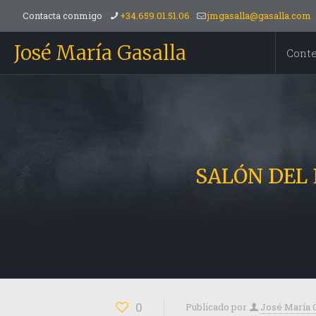
Contacta conmigo
+34.659.01.51.06
jmgasalla@gasalla.com
José María Gasalla
Cont
SALÓN DEL E
0
Publicado por
José María 