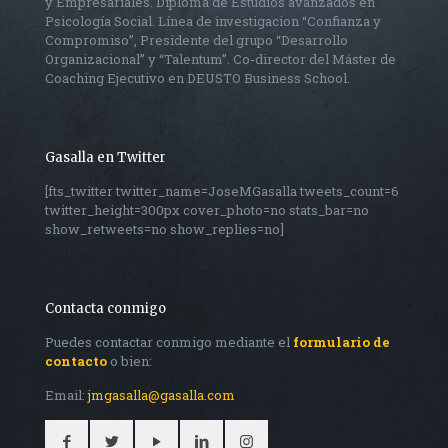
y Empresariales. Diploma de Estudios avanzados en
Psicología Social. Línea de investigacion “Confianza y
Compromiso”, Presidente del grupo “Desarrollo
Organizacional” y “Talentum”. Co-director del Máster de
Coaching Ejecutivo en DEUSTO Business School.
Gasalla en Twitter
[fts_twitter twitter_name=JoseMGasalla tweets_count=6
twitter_height=300px cover_photo=no stats_bar=no
show_retweets=no show_replies=no]
Contacta conmigo
Puedes contactar conmigo mediante el
formulario de
contacto
o bien:
Email:
jmgasalla@gasalla.com