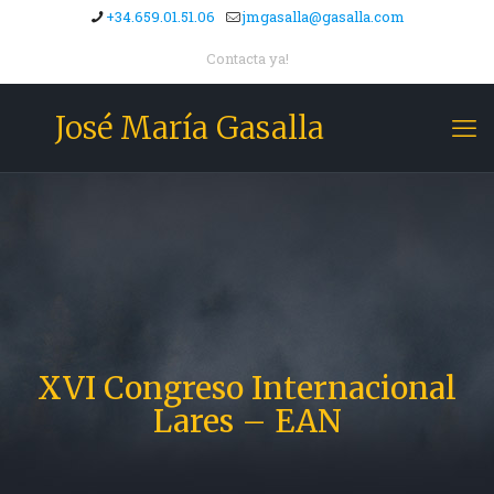
+34.659.01.51.06
jmgasalla@gasalla.com
Contacta ya!
José María Gasalla
XVI Congreso Internacional
Lares – EAN