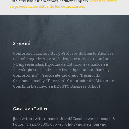
Este sitio usa Akismet para reducir el spam.
Aprende cómo
se procesan los datos de tus comentarios.
Sobre mí
Conferenciante, escritor y Profesor de Deusto Business
School. Ingeniero Aeronáutico, Doctor en C. Enonómicas
y Empresariales. Diploma de Estudios avanzados en
Psicología Social. Línea de investigacion “Confianza y
Compromiso”, Presidente del grupo “Desarrollo
Organizacional” y “Talentum”. Co-director del Máster de
Coaching Ejecutivo en DEUSTO Business School.
Gasalla en Twitter
[fts_twitter twitter_name=JoseMGasalla tweets_count=6
twitter_height=300px cover_photo=no stats_bar=no