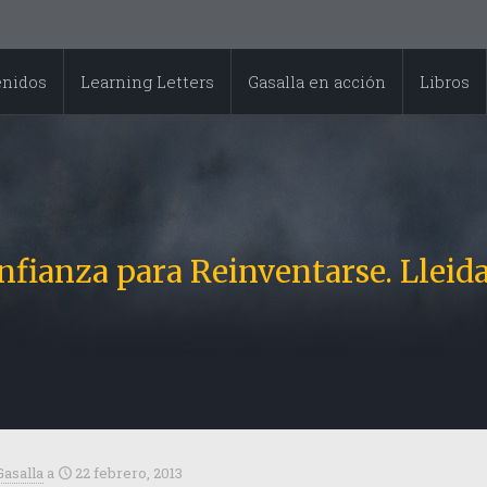
enidos
Learning Letters
Gasalla en acción
Libros
nfianza para Reinventarse. Lleida
Gasalla
a
22 febrero, 2013