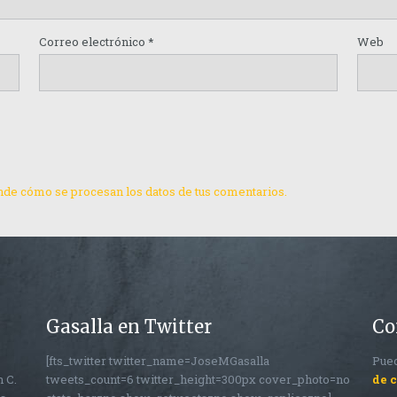
Correo electrónico
*
Web
de cómo se procesan los datos de tus comentarios.
Gasalla en Twitter
Co
[fts_twitter twitter_name=JoseMGasalla
Pued
n C.
tweets_count=6 twitter_height=300px cover_photo=no
de 