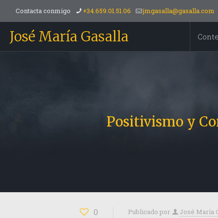
Contacta conmigo
+34.659.01.51.06
jmgasalla@gasalla.com
José María Gasalla
Cont
Positivismo y Co
0
Publicado por
José María 