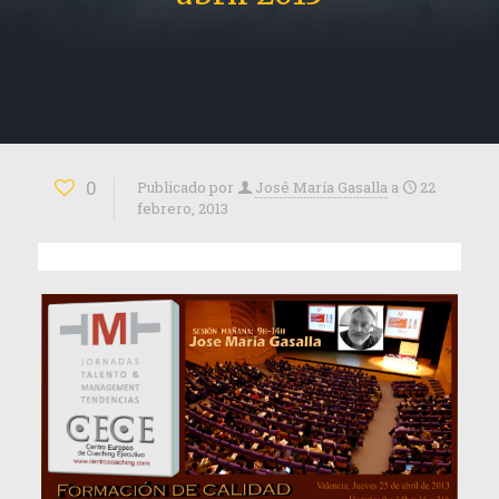
0
Publicado por
José María Gasalla
a
22
febrero, 2013