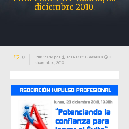
diciembre 2010.
0
Publicado por
José María Gasalla
a
11
diciembre, 2010