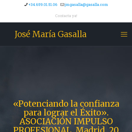
+34.659.01.51.06
jmgasalla@gasalla.com
Contacta ya!
José María Gasalla
«Potenciando la confianza
para lograr el Éxito».
ASOCIACIÓN IMPULSO
PROFESIONAL. Madrid, 20