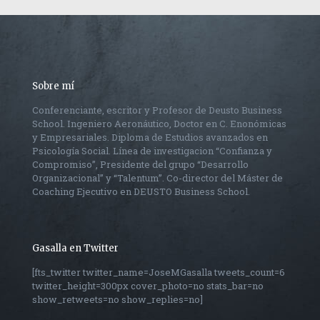
Sobre mí
Conferenciante, escritor y Profesor de Deusto Business
School. Ingeniero Aeronáutico, Doctor en C. Enonómicas
y Empresariales. Diploma de Estudios avanzados en
Psicología Social. Línea de investigacion “Confianza y
Compromiso”, Presidente del grupo “Desarrollo
Organizacional” y “Talentum”. Co-director del Máster de
Coaching Ejecutivo en DEUSTO Business School.
Gasalla en Twitter
[fts_twitter twitter_name=JoseMGasalla tweets_count=6
twitter_height=300px cover_photo=no stats_bar=no
show_retweets=no show_replies=no]