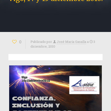
0
Publicado por
José María Gasalla
a
3
diciembre, 2010