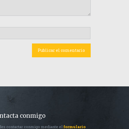
ntacta conmigo
es contactar conmigo mediante el
formulario