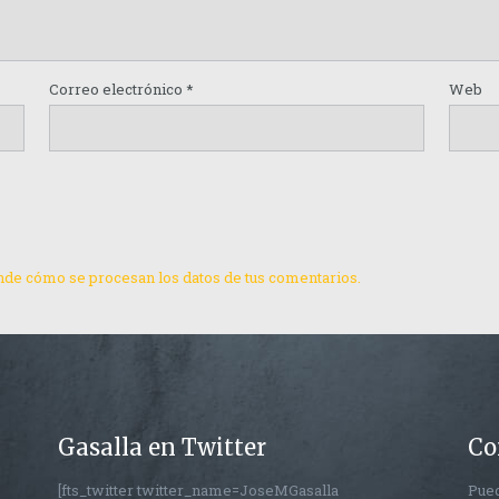
Correo electrónico
*
Web
de cómo se procesan los datos de tus comentarios.
Gasalla en Twitter
Co
[fts_twitter twitter_name=JoseMGasalla
Pued