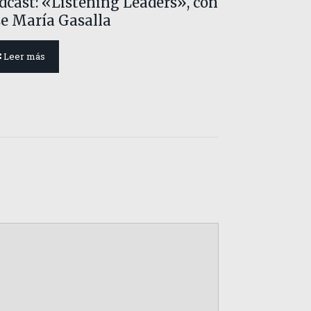
dcast: «Listening Leaders», con
se María Gasalla
Leer más