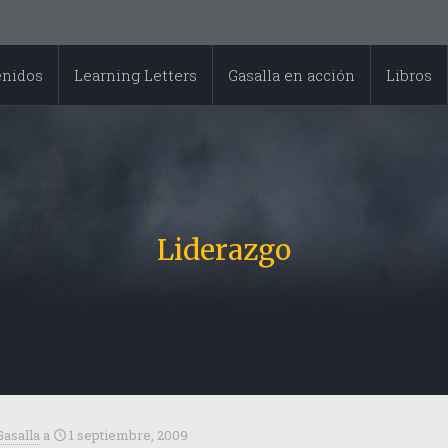
enidos
Learning Letters
Gasalla en acción
Libros
Liderazgo
Gasalla
a
1 septiembre, 2009