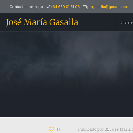
Contacta conmigo
+34.659.01.51.06
jmgasalla@gasalla.com
José María Gasalla
Cont
0
Publicado por
José María 