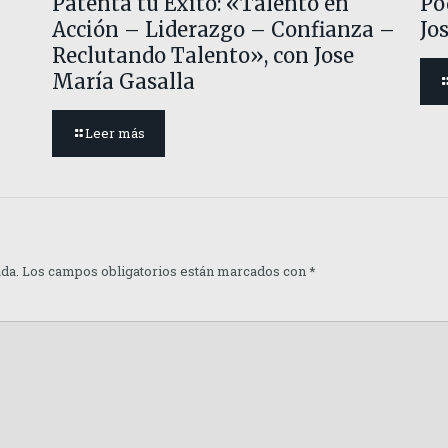
Patenta tu Éxito: «Talento en
Po
Acción – Liderazgo – Confianza –
Jo
Reclutando Talento», con Jose
María Gasalla
Leer más
ada.
Los campos obligatorios están marcados con
*