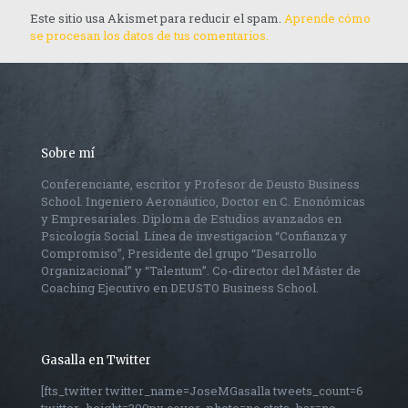
Este sitio usa Akismet para reducir el spam.
Aprende cómo
se procesan los datos de tus comentarios.
Sobre mí
Conferenciante, escritor y Profesor de Deusto Business
School. Ingeniero Aeronáutico, Doctor en C. Enonómicas
y Empresariales. Diploma de Estudios avanzados en
Psicología Social. Línea de investigacion “Confianza y
Compromiso”, Presidente del grupo “Desarrollo
Organizacional” y “Talentum”. Co-director del Máster de
Coaching Ejecutivo en DEUSTO Business School.
Gasalla en Twitter
[fts_twitter twitter_name=JoseMGasalla tweets_count=6