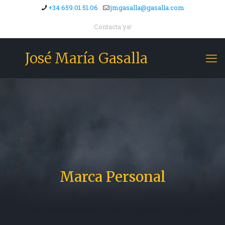
+34.659.01.51.06
jmgasalla@gasalla.com
Contacta ya!
José María Gasalla
Marca Personal