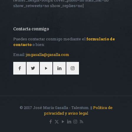
twitter_height=300px cover_photo=no stats_bar=no
show_retweets=no show_replies=no]
Contacta conmigo
Puedes contactar conmigo mediante el
formulario de
contacto
o bien:
Email:
jmgasalla@gasalla.com
© 2017 José María Gasalla - Talentum. ||
Política de
privacidad y aviso legal