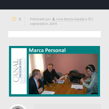
0
Publicado por
José María Gasalla
a
1
septiembre, 2009