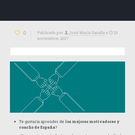
0
Publicado por
José María Gasalla
a
25
noviembre, 2017
Te gustaría aprender de
los mejores motivadores y
coachs de España
?