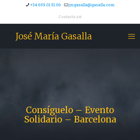
+34.659.01.51.06
jmgasalla@gasalla.com
Contacta ya!
José María Gasalla
Consíguelo – Evento
Solidario – Barcelona