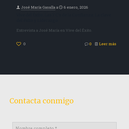
José María Gasalla
a
6 enero, 2026
Vive del Éxito: Las 7 C’s de la Confianza: La clave
del éxito y Liderazgo
Entrevista a José María en Vive del Éxito.
0
0
Leer más
Contacta conmigo