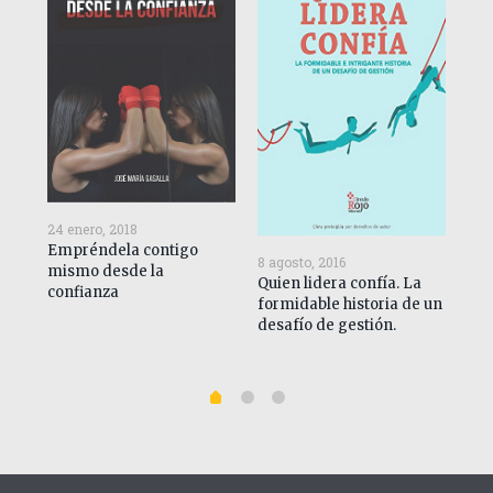
24 enero, 2018
Empréndela contigo
8 agosto, 2016
15 
mismo desde la
Quien lidera confía. La
El 
confianza
formidable historia de un
exp
desafío de gestión.