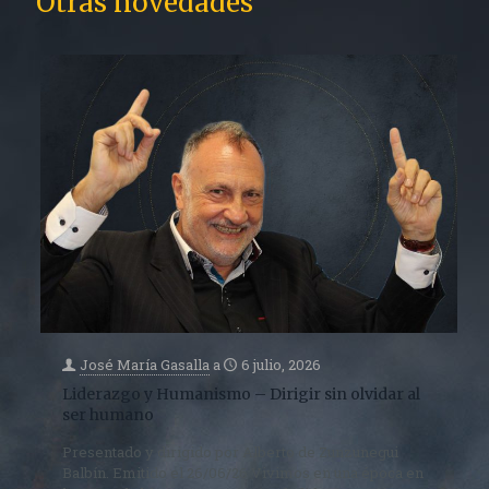
Otras novedades
José María Gasalla
a
6 julio, 2026
Liderazgo y Humanismo – Dirigir sin olvidar al
ser humano
Presentado y dirigido por Alberto de Zunzunegui
Balbín. Emitido el 26/06/26 Vivimos en una época en