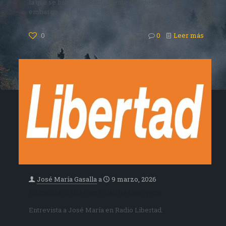
la que se habla constantemente de liderazgo. Sin
embargo, en
[…]
0
0
Leer más
José María Gasalla
a
9 marzo, 2026
Rumanía al Día con Cristina Georgeta
Entrevista a José María en Radio Libertad.