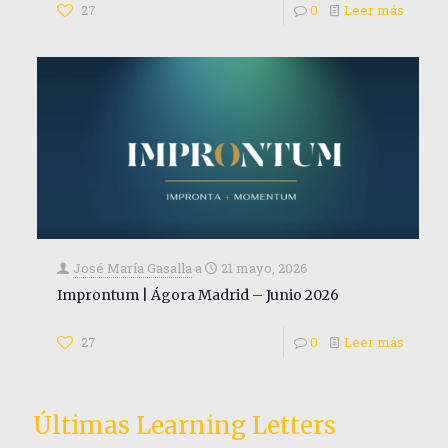
27
0
Leer más
José María Gasalla
a
21 mayo, 2026
Improntum | Ágora Madrid – Junio 2026
27
0
Leer más
Últimas Learning Letters