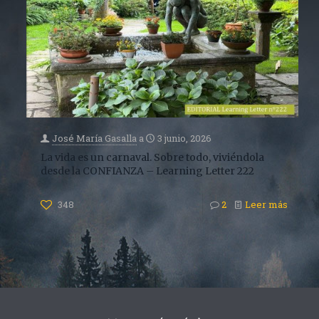
José María Gasalla
a
3 junio, 2026
La vida es un carnaval. Sobre todo, viviéndola
desde la CONFIANZA – Learning Letter 222
348
2
Leer más