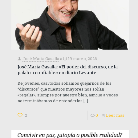
José María Gasalla
a
19 marzo, 2026
José María Gasalla: «El poder del discurso, de la
palabra confiable» en diario Levante
De jóvenes, casi todos solíamos quejarnos de los
“discursos” que nuestros mayores nos solían
«regalar», siempre por nuestro bien, aunque a veces
no terminábamos de entenderlos
[…]
2
0
Leer más