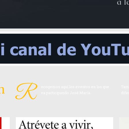
a l
R
n
ecogemos aquí los eventos en los que
Tamb
va participando José María.
dife