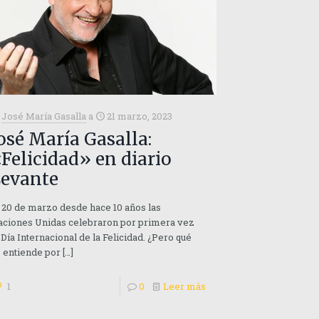
José María Gasalla
a
21 marzo, 2023
osé María Gasalla:
Felicidad» en diario
evante
 20 de marzo desde hace 10 años las
ciones Unidas celebraron por primera vez
 Día Internacional de la Felicidad. ¿Pero qué
 entiende por
[…]
1
0
Leer más