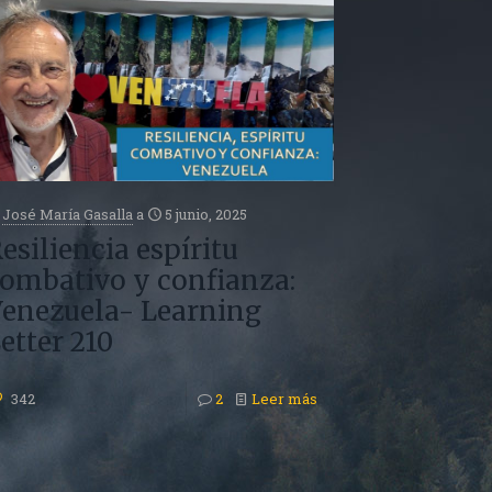
José María Gasalla
a
5 junio, 2025
esiliencia espíritu
ombativo y confianza:
enezuela- Learning
etter 210
342
2
Leer más