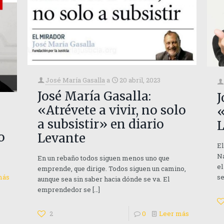
José María Gasalla
a
20 abril, 2023
José María Gasalla:
J
«Atrévete a vivir, no solo
«
a subsistir» en diario
L
o
Levante
El
Na
En un rebaño todos siguen menos uno que
el
emprende, que dirige. Todos siguen un camino,
se
más
aunque sea sin saber hacia dónde se va. El
emprendedor se
[…]
2
0
Leer más