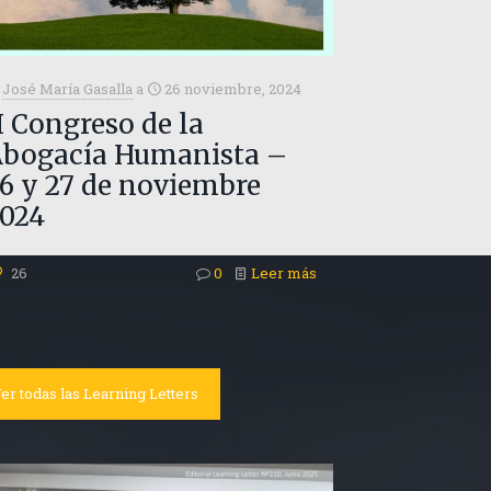
José María Gasalla
a
26 noviembre, 2024
I Congreso de la
Abogacía Humanista –
6 y 27 de noviembre
2024
26
0
Leer más
er todas las Learning Letters