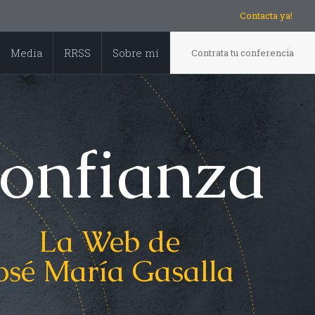
Contacta ya!
Media
RRSS
Sobre mí
Contrata tu conferencia
onfianza
La Web de
osé María Gasalla