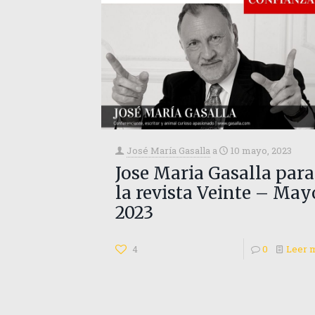
José María Gasalla
a
10 mayo, 2023
Jose Maria Gasalla para
la revista Veinte – May
2023
4
0
Leer 