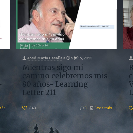
José María Gasalla
a
9 julio, 2025
Mientras sigo mi
R
camino celebremos mis
c
–
80 años- Learning
V
Letter 211
L
más
343
3
Leer más