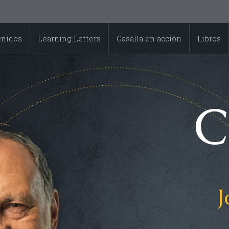
enidos
Learning Letters
Gasalla en acción
Libros
C
J