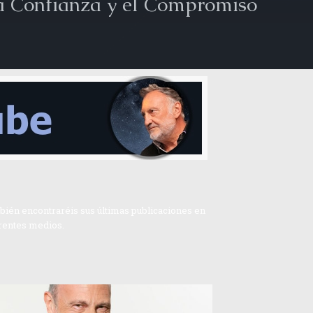
a Confianza y el Compromiso
ién encontraréis sus últimas publicaciones en
rentes medios.