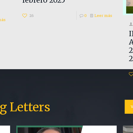
febrero 2025
26
0
Leer más
más
I
2
g Letters
V