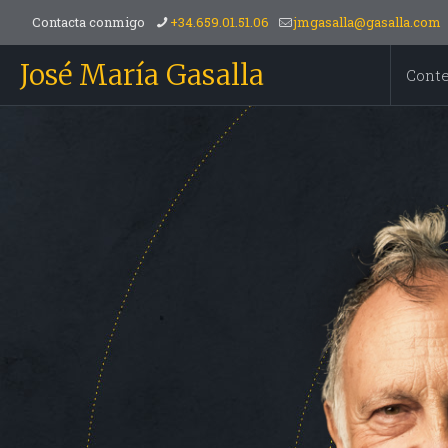
Contacta conmigo
+34.659.01.51.06
jmgasalla@gasalla.com
José María Gasalla
Cont