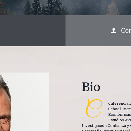
Conv
Bio
C
onferenciant
School. Inge
Económicas 
Estudios Ava
Investigación Confianza y
Desarrollo Organizaciona