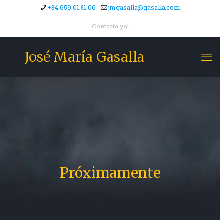
+34.659.01.51.06
jmgasalla@gasalla.com
Contacta ya!
José María Gasalla
Próximamente