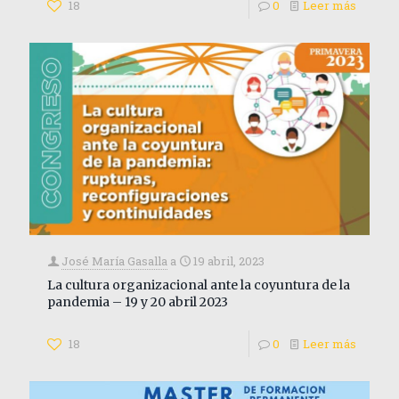
18
0
Leer más
José María Gasalla
a
19 abril, 2023
La cultura organizacional ante la coyuntura de la
pandemia – 19 y 20 abril 2023
18
0
Leer más