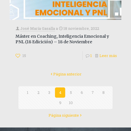
José María Gasalla
a
18 noviembre, 2022
Máster en Coaching, Inteligencia Emocional y
PNL (18 Edicición) – 18 de Noviembre
15
1
Leer más
Página anterior
1
2
3
4
5
6
7
8
9
10
Página siguiente