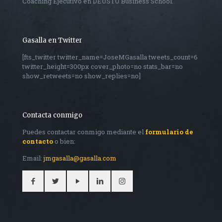
Coaching Ejecutivo en DEUSTO Business School.
Gasalla en Twitter
[fts_twitter twitter_name=JoseMGasalla tweets_count=6
twitter_height=300px cover_photo=no stats_bar=no
show_retweets=no show_replies=no]
Contacta conmigo
Puedes contactar conmigo mediante el
formulario de
contacto
o bien:
Email:
jmgasalla@gasalla.com