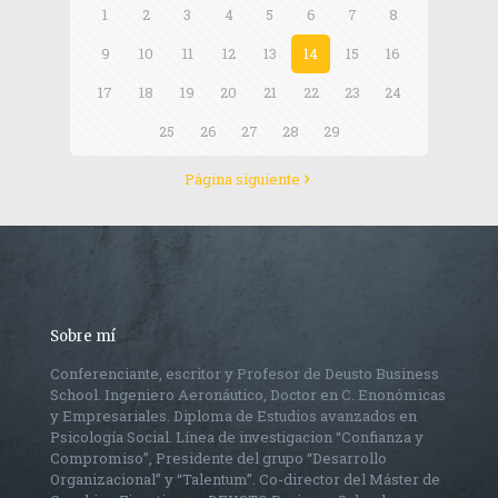
1
2
3
4
5
6
7
8
9
10
11
12
13
14
15
16
17
18
19
20
21
22
23
24
25
26
27
28
29
Página siguiente
Sobre mí
Conferenciante, escritor y Profesor de Deusto Business
School. Ingeniero Aeronáutico, Doctor en C. Enonómicas
y Empresariales. Diploma de Estudios avanzados en
Psicología Social. Línea de investigacion “Confianza y
Compromiso”, Presidente del grupo “Desarrollo
Organizacional” y “Talentum”. Co-director del Máster de