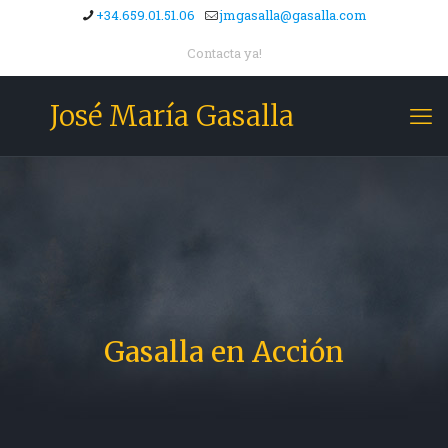
+34.659.01.51.06
jmgasalla@gasalla.com
Contacta ya!
José María Gasalla
Gasalla en Acción