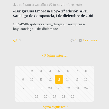
José María Gasalla
a
18 noviembre, 2016
«Dirigir Una Empresa Hoy». 2ª edición. APD.
Santiago de Compostela, 1 de diciembre de 2016
2016-12-01-apd-invitacion_dirigir-una-empresa-
hoy_santiago-1-de-diciembre
0
0
Leer más
Página anterior
1
2
3
4
5
6
7
8
9
10
11
12
13
14
15
16
17
18
19
20
21
22
23
24
25
26
27
28
29
Página siguiente