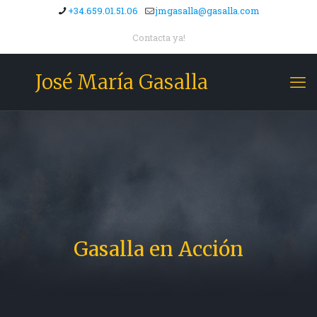
+34.659.01.51.06
jmgasalla@gasalla.com
Contacta ya!
José María Gasalla
Gasalla en Acción