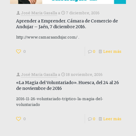
José María Gasalla
a
7 diciembre, 2016
Aprender a Emprender. Cámara de Comercio de
Andujar – Jaén, 7 diciembre 2016.
http://www.camaraandujar.com/ .
0
0
Leer más
José María Gasalla
a
18 noviembre, 2016
«La Magia del Voluntariado». Huesca, del 24 al 26
de noviembre de 2016
2016-11-26-voluntariado-triptico-la-magia-del-
voluntariado
0
0
Leer más