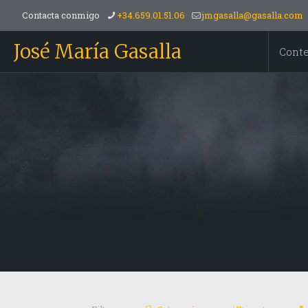
Contacta conmigo
+34.659.01.51.06
jmgasalla@gasalla.com
José María Gasalla
Cont