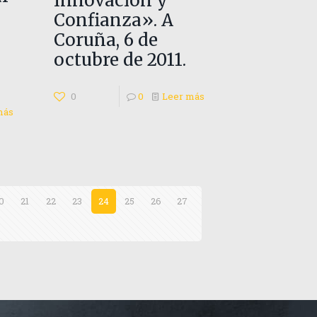
Innovación y
Confianza». A
Coruña, 6 de
octubre de 2011.
0
0
Leer más
más
0
21
22
23
24
25
26
27