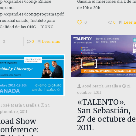
tp://xpand.es/icong/ Enlace
Gasalla el miércoles día 2 de n
ograma:
de 19h a 20h.
tp://xpand.es/icong/programa.pdf
 cordial saludo, Instituto para
0
0
Leer 
 Calidad de las ONG – ICONG
0
0
Leer más
José María Gasalla
a
21
octubre, 2011
«TALENTO».
José María Gasalla
a
24
San Sebastián,
ptiembre, 2011
27 de octubre de
oad Show
2011.
onference: