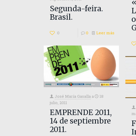
«
Segunda-feira.
L
Brasil.
o
0
0
Leer más
José María Gasalla
a
18
julio, 2011
EMPRENDE 2011,
ma
14 de septiembre
2011.
I