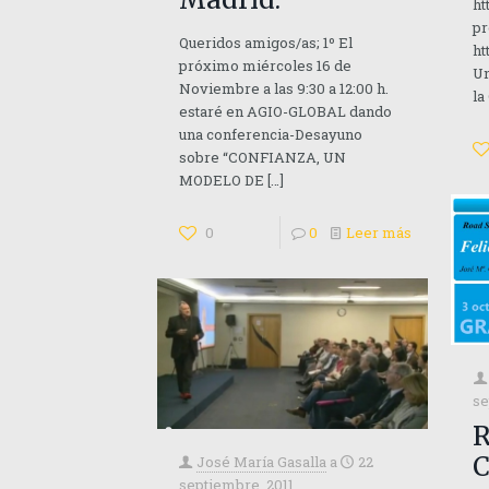
ht
pr
Queridos amigos/as; 1º El
ht
próximo miércoles 16 de
Un
Noviembre a las 9:30 a 12:00 h.
la
estaré en AGIO-GLOBAL dando
una conferencia-Desayuno
sobre “CONFIANZA, UN
MODELO DE
[…]
0
0
Leer más
se
R
C
José María Gasalla
a
22
septiembre, 2011