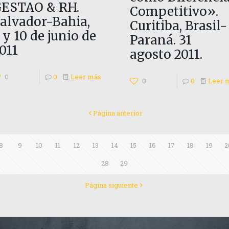
ESTAO & RH.
Competitivo».
alvador-Bahia,
Curitiba, Brasil-
 y 10 de junio de
Paraná. 31
011
agosto 2011.
0
0
Leer más
0
0
Leer 
Página anterior
8
9
10
11
12
13
14
15
16
17
18
19
2
28
29
Página siguiente