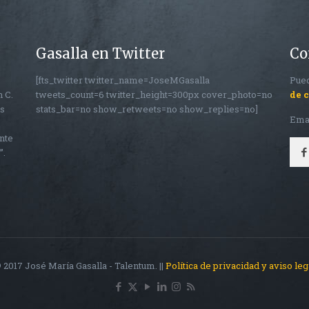
Gasalla en Twitter
Co
[fts_twitter twitter_name=JoseMGasalla
Pued
n C.
tweets_count=6 twitter_height=300px cover_photo=no
de 
os
stats_bar=no show_retweets=no show_replies=no]
Ema
nte
”.
 2017 José María Gasalla - Talentum. ||
Política de privacidad y aviso leg