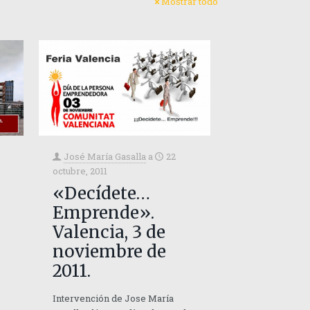
Mostrar todo
José María Gasalla
a
22
octubre, 2011
«Decídete…
Emprende».
Valencia, 3 de
noviembre de
2011.
Intervención de Jose María