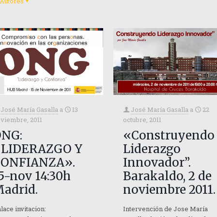
Autores
José María Gasalla
a
13
José María Gasalla
a
22
viembre, 2011
octubre, 2011
ONG:
«Construyendo
«LIDERAZGO Y
Liderazgo
CONFIANZA».
Innovador”.
5-nov 14:30h
Barakaldo, 2 de
adrid.
noviembre 2011.
lace invitacion:
Intervención de Jose María