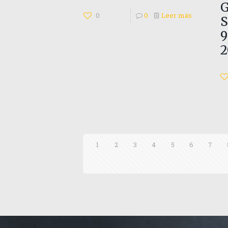
G
0
0
Leer más
S
9
2
1
2
3
4
5
6
7