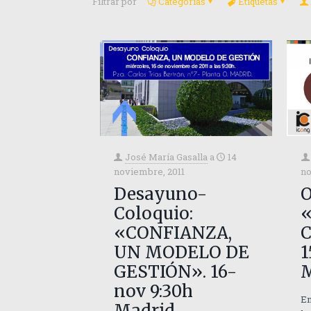
Filtrar por
Categorías
Etiquetas
José María Gasalla
a
14
noviembre, 2011
no
Desayuno-
Coloquio:
«CONFIANZA,
UN MODELO DE
1
GESTIÓN». 16-
M
nov 9:30h
En
Madrid.