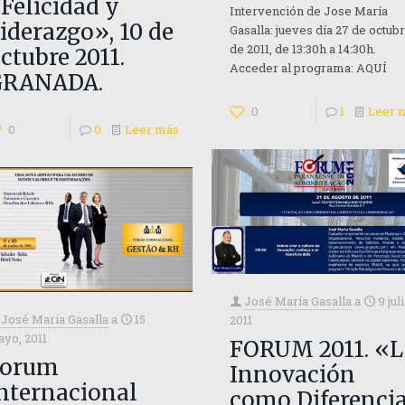
Felicidad y
Intervención de Jose María
iderazgo», 10 de
Gasalla: jueves día 27 de octub
de 2011, de 13:30h a 14:30h.
ctubre 2011.
Acceder al programa: AQUÍ
GRANADA.
0
1
Leer 
0
0
Leer más
José María Gasalla
a
9 jul
José María Gasalla
a
15
2011
yo, 2011
FORUM 2011. «L
Forum
Innovación
nternacional
como Diferencia