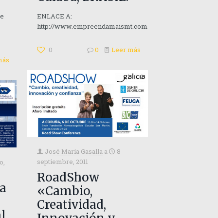
re
ENLACE A:
http://www.empreendamaismt.com.br/2011/
0
0
Leer más
más
José María Gasalla
a
8
septiembre, 2011
io,
RoadShow
a
«Cambio,
Creatividad,
l